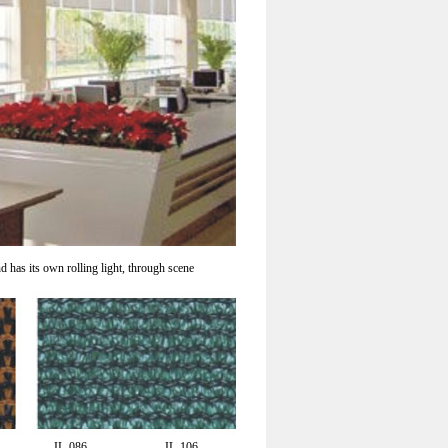
nd has its own rolling light, through scene
JL-086
JL-106