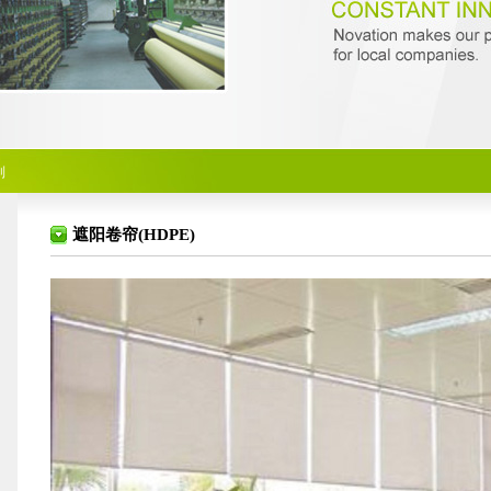
列
遮阳卷帘(HDPE)