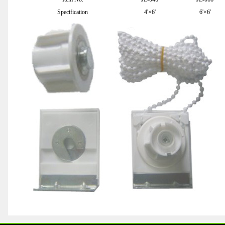
Specification
4'×6'
6'×6'