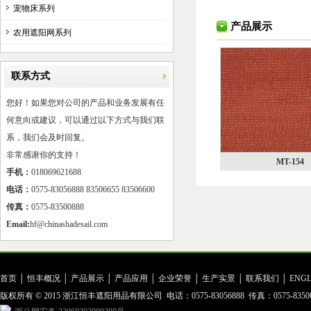
宠物床系列
产品展示
农用遮阳网系列
联系方式
您好！如果您对公司的产品和业务发展有任
何意向或建议，可以通过以下方式与我们联
系，我们会及时回复。
非常感谢你的支持！
MT-154
手机：
018069621688
电话：
0575-83056888 83506655 83506600
传真：
0575-83500888
Email:
hf@chinashadesail.com
首页
│
恒丰概况
│
产品展示
│
产品应用
│
企业荣誉
│
生产实景
│
联系我们
│
ENGL
版权所有 © 2015 浙江恒丰遮阳用品有限公司 电话：0575-83056888 传真：0575-83500