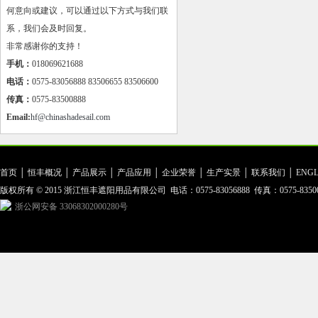
何意向或建议，可以通过以下方式与我们联
系，我们会及时回复。
非常感谢你的支持！
手机：
018069621688
电话：
0575-83056888 83506655 83506600
传真：
0575-83500888
Email:
hf@chinashadesail.com
首页
│
恒丰概况
│
产品展示
│
产品应用
│
企业荣誉
│
生产实景
│
联系我们
│
ENGL
版权所有 © 2015 浙江恒丰遮阳用品有限公司 电话：0575-83056888 传真：0575-83500
浙公网安备 33068302000280号